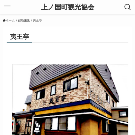
上ノ国町観光協会
ホーム
宿泊施設
夷王亭
夷王亭