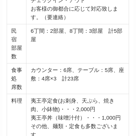
チェックイン・アウト
お客様の御都合に応じて対応致しま
す。（要連絡）
民
6丁間：2部屋、8丁間：3部屋 計5部
宿
屋
部屋
数
食事
カウンター：6席、テーブル：5席、座
処
敷：4席×3 計23席
席数
料理
夷王亭定食(お刺身、天ぷら、焼き
肉、小鉢物)・・・2,000円
夷王亭丼（味噌汁付）・・・1,000円
その他、麺類・定食も多数ございま
す。