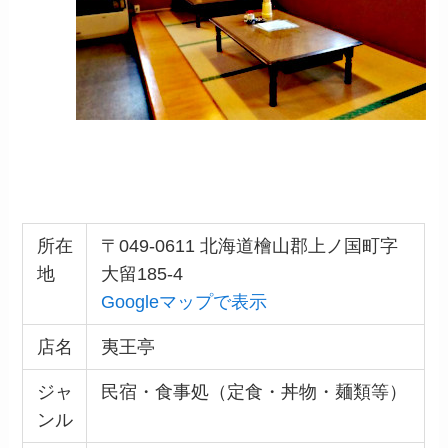
所在
〒049-0611 北海道檜山郡上ノ国町字
地
大留185-4
Googleマップで表示
店名
夷王亭
ジャ
民宿・食事処（定食・丼物・麺類等）
ンル