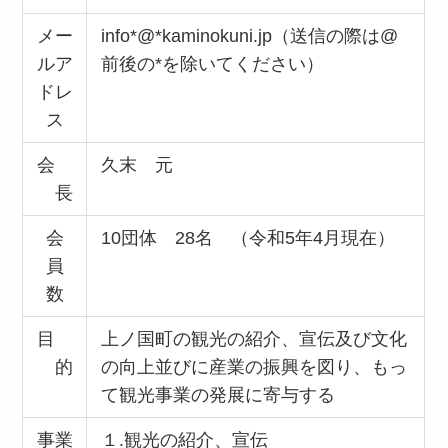
メー
info*@*kaminokuni.jp（送信の際は@
ルア
前後の*を除いてください）
ドレ
ス
会
久末 元
長
会
10団体 28名 （令和5年4月現在）
員
数
目
上ノ国町の観光の紹介、宣伝及び文化
的
の向上並びに産業の振興を図り、もっ
て観光事業の発展に寄与する
事業
１.観光の紹介、宣伝