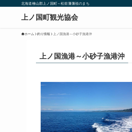
北海道檜山郡上ノ国町～松前藩藩祖のまち
上ノ国町観光協会
ホーム
釣り情報
上ノ国漁港～小砂子漁港沖
上ノ国漁港～小砂子漁港沖