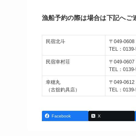
漁船予約の際は場合は下記へご
民宿北斗
〒049-06
TEL：0139-
民宿幸村荘
〒049-06
TEL：0139-
幸穂丸
〒049-06
（古舘釣具店）
TEL：0139-
Facebook
X