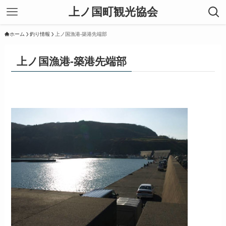
上ノ国町観光協会
ホーム
釣り情報
上ノ国漁港-築港先端部
上ノ国漁港-築港先端部