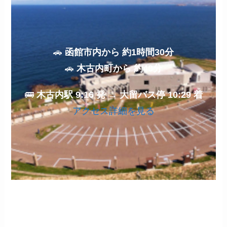
🚗
函館市内から 約1時間30分
🚗
木古内町から 約40分
🚌
木古内駅 9:16 発 → 大留バス停 10:29 着
アクセス詳細を見る