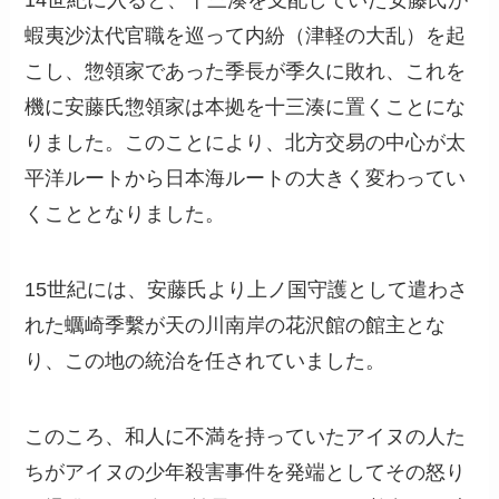
14世紀に入ると、十三湊を支配していた安藤氏が
蝦夷沙汰代官職を巡って内紛（津軽の大乱）を起
こし、惣領家であった季長が季久に敗れ、これを
機に安藤氏惣領家は本拠を十三湊に置くことにな
りました。このことにより、北方交易の中心が太
平洋ルートから日本海ルートの大きく変わってい
くこととなりました。
15世紀には、安藤氏より上ノ国守護として遣わさ
れた蠣崎季繫が天の川南岸の花沢館の館主とな
り、この地の統治を任されていました。
このころ、和人に不満を持っていたアイヌの人た
ちがアイヌの少年殺害事件を発端としてその怒り