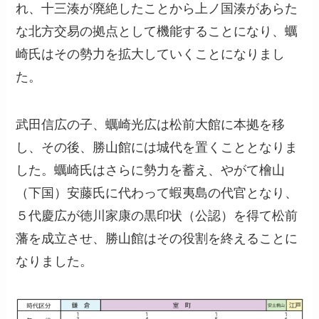
れ、十三湊が廃絶したことから上ノ国湊があらた
な北方交易の拠点として機能することになり、蠣
崎氏はその勢力を拡大していくことになりまし
た。
武田信広の子、蠣崎光広は松前大館に本拠を移
し、その後、勝山館には城代を置くこととなりま
した。蠣崎氏はさらに勢力を蓄え、やがて檜山
（下国）安藤氏に代わって蝦夷島の代官となり、
５代慶広が徳川家康の黒印状（公認）を得て松前
藩を成立させ、勝山館はその役割を終えることに
なりました。