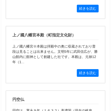
続きを読む
上ノ國八幡宮本殿（町指定文化財）
上ノ國八幡宮※本殿は拝殿中の奥に収蔵されており普
段は見ることは出来ません。文明5年に武田信広が、勝
山館内に館神として創建した社です。本殿は、元禄12
年（1...
続きを読む
円空仏
円空は、寛永９年（１６３２）美濃国（現在の岐阜