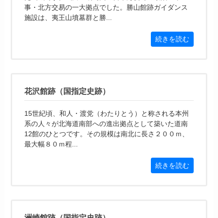
事・北方交易の一大拠点でした。勝山館跡ガイダンス
施設は、夷王山墳墓群と勝...
続きを読む
花沢館跡（国指定史跡）
15世紀頃、和人・渡党（わたりとう）と称される本州
系の人々が北海道南部への進出拠点として築いた道南
12館のひとつです。その規模は南北に長さ２００ｍ、
最大幅８０ｍ程...
続きを読む
洲崎館跡（国指定史跡）