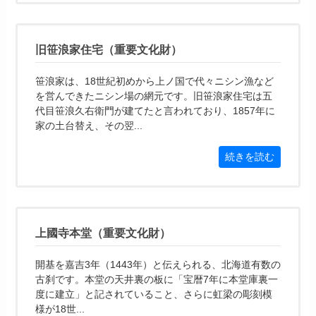
旧笹浪家住宅（重要文化財）
笹浪家は、18世紀初めから上ノ国で代々ニシン漁など
を営んできたニシン場の網元です。旧笹浪家住宅は五
代目笹浪久右衛門が建てたと言われており、1857年に
家の土台替え、その翌...
続きを読む
上國寺本堂（重要文化財）
開基を嘉吉3年（1443年）と伝えられる、北海道有数の
古刹です。本堂の天井裏の板に「宝暦7年に本堂庫裏一
度に建立」と記されていること、さらに虹梁の彫刻模
様が18世...