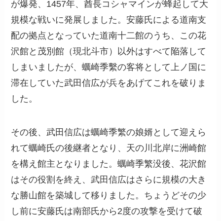
が爆発、1457年、酋長コシャマインが蜂起して大
規模な戦いに発展しました。安藤氏による道南支
配の拠点となっていた道南十二館のうち、この花
沢館と茂別館（現北斗市）以外はすべて陥落して
しまいましたが、蠣崎季繫の客将として上ノ国に
滞在していた武田信広が兵をあげてこれを破りま
した。
その後、武田信広は蠣崎季繁の娘婿として迎えら
れて蠣崎氏の後継者となり、天の川北岸に洲崎館
を構え館主となりました。蠣崎季繁没後、花沢館
はその役割を終え、武田信広はさらに規模の大き
な勝山館を築城して移りました。ちょうどその少
し前に安藤氏は南部氏から2度の攻撃を受けて破