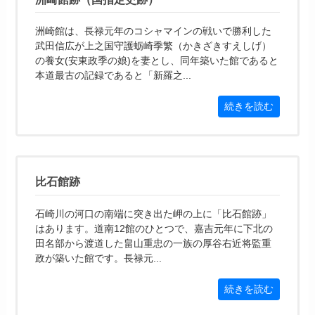
洲崎館は、長禄元年のコシャマインの戦いで勝利した
武田信広が上之国守護蛎崎季繁（かきざきすえしげ）
の養女(安東政季の娘)を妻とし、同年築いた館であると
本道最古の記録であると「新羅之...
続きを読む
比石館跡
石崎川の河口の南端に突き出た岬の上に「比石館跡」
はあります。道南12館のひとつで、嘉吉元年に下北の
田名部から渡道した畠山重忠の一族の厚谷右近将監重
政が築いた館です。長禄元...
続きを読む