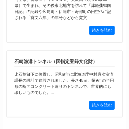
県）で生まれ、その後東北地方を訪れて『津軽藩御国
日記』の記録や広尾町・伊達市・寿都町の円空仏に記
される「寛文六年」の年号などから寛文...
続きを読む
石崎漁港トンネル（国指定登録文化財）
比石館跡下に位置し、昭和9年に北海道庁中村廉次漁湾
課長の設計で建設されました。長さ45ｍ、幅9ｍの半円
形の断面コンクリート造りのトンネルで、世界的にも
珍しいものでした。...
続きを読む